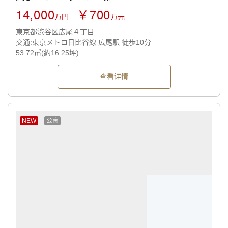
14,000
￥700
万円
万元
東京都渋谷区広尾４丁目
交通:東京メトロ日比谷線 広尾駅 徒歩10分
53.72㎡(約16.25坪)
查看详情
NEW
公寓