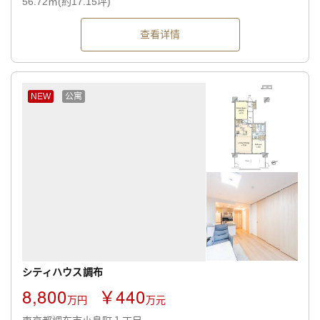
56.72㎡(約17.15坪)
查看详情
NEW
公寓
シティハウス調布
8,800
￥440
万円
万元