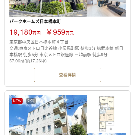
パークホームズ日本橋本町
19,180
￥959
万円
万元
東京都中央区日本橋本町４丁目
交通:東京メトロ日比谷線 小伝馬町駅 徒歩3分 総武本線 新日
本橋駅 徒歩5分 東京メトロ銀座線 三越前駅 徒歩9分
57.06㎡(約17.26坪)
查看详情
NEW
公寓