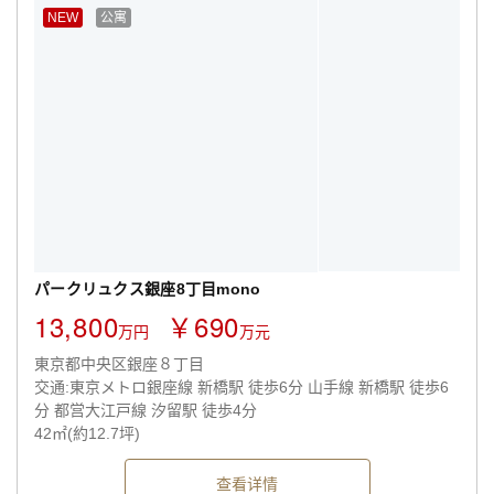
NEW
公寓
パークリュクス銀座8丁目mono
13,800
￥690
万円
万元
東京都中央区銀座８丁目
交通:東京メトロ銀座線 新橋駅 徒歩6分 山手線 新橋駅 徒歩6
分 都営大江戸線 汐留駅 徒歩4分
42㎡(約12.7坪)
查看详情