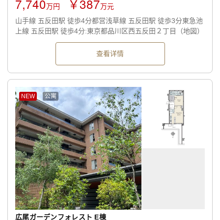
7,740
￥387
万円
万元
山手線 五反田駅 徒歩4分都営浅草線 五反田駅 徒歩3分東急池
上線 五反田駅 徒歩4分:東京都品川区西五反田２丁目（地図）
查看详情
NEW
公寓
広尾ガーデンフォレスト E棟