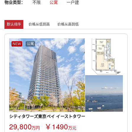
物业类型：
不限
公寓
一户建
默认排序
价格从低到高
价格从高到低
NEW
公寓
シティタワーズ東京ベイ イーストタワー
29,800
￥1490
万円
万元