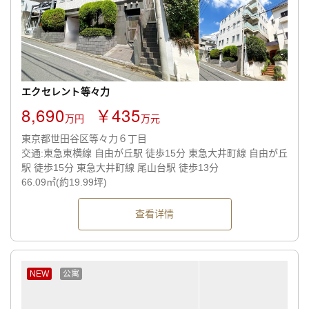
エクセレント等々力
8,690
￥435
万円
万元
東京都世田谷区等々力６丁目
交通:東急東横線 自由が丘駅 徒歩15分 東急大井町線 自由が丘
駅 徒歩15分 東急大井町線 尾山台駅 徒歩13分
66.09㎡(約19.99坪)
查看详情
NEW
公寓