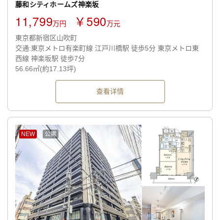
藤和シティホームズ神楽坂
11,799
￥590
万円
万元
東京都新宿区山吹町
交通:東京メトロ有楽町線 江戸川橋駅 徒歩5分 東京メトロ東
西線 神楽坂駅 徒歩7分
56.66㎡(約17.13坪)
查看详情
NEW
公寓