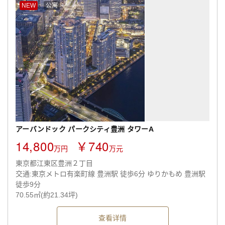
NEW
公寓
アーバンドック パークシティ豊洲 タワーA
14,800
￥740
万円
万元
東京都江東区豊洲２丁目
交通:東京メトロ有楽町線 豊洲駅 徒歩6分 ゆりかもめ 豊洲駅
徒歩9分
70.55㎡(約21.34坪)
查看详情