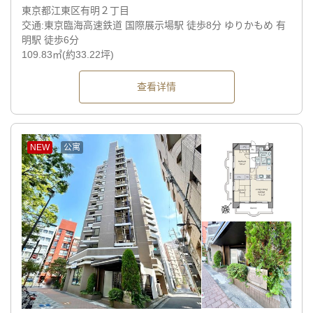
東京都江東区有明２丁目
交通:東京臨海高速鉄道 国際展示場駅 徒歩8分 ゆりかもめ 有
明駅 徒歩6分
109.83㎡(約33.22坪)
查看详情
NEW
公寓