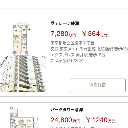
ヴェレーナ綾瀬
7,280
￥364
万円
万元
東京都足立区綾瀬７丁目
交通:東京メトロ千代田線 北綾瀬駅 徒歩6分
エクスプレス 青井駅 徒歩15分
71.4㎡(約21.59坪)
查看详情
パークタワー晴海
24,800
￥1240
万円
万元