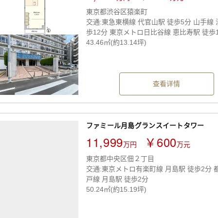
東京都渋谷区猿楽町
交通:東急東横線 代官山駅 徒歩5分 山手線 
歩12分 東京メトロ日比谷線 恵比寿駅 徒歩
43.46㎡(約13.14坪)
查看详情
ファミール月島グランスイートタワー
11,999
￥600
万円
万元
東京都中央区佃２丁目
交通:東京メトロ有楽町線 月島駅 徒歩2分 
戸線 月島駅 徒歩2分
50.24㎡(約15.19坪)