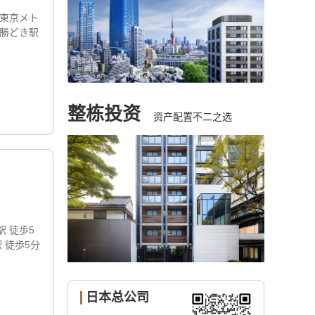
 東京メト
 勝どき駅
整栋投资
资产配置不二之选
駅 徒歩5
 徒歩5分
日本总公司