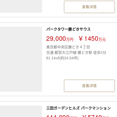
查看详情
パークタワー勝どきサウス
29,000
￥1450
万円
万元
東京都中央区勝どき４丁目
交通:都営大江戸線 勝どき駅 徒歩2分
81.14㎡(約24.54坪)
查看详情
三田ガーデンヒルズ パークマンション
114,800
￥5740