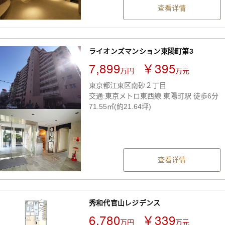
查看详情
ライオンズマンション東陽町第3
7,899
￥395
万円
万元
東京都江東区南砂２丁目
交通:東京メトロ東西線 東陽町駅 徒歩6分
71.55㎡(約21.64坪)
查看详情
秀和代官山レジデンス
6,780
￥339
万円
万元