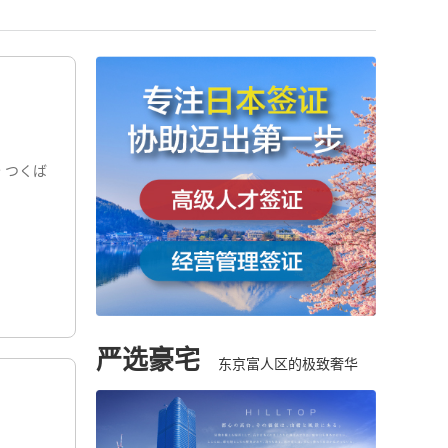
 つくば
严选豪宅
东京富人区的极致奢华