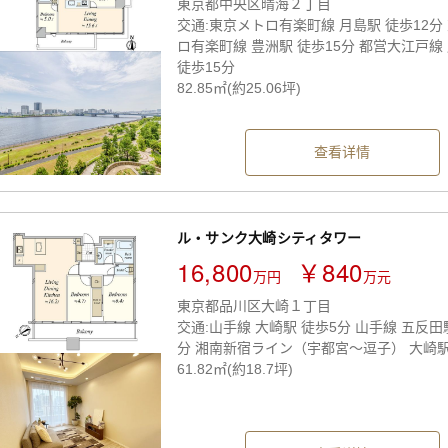
東京都中央区晴海２丁目
交通:東京メトロ有楽町線 月島駅 徒歩12分
ロ有楽町線 豊洲駅 徒歩15分 都営大江戸線
徒歩15分
82.85㎡(約25.06坪)
查看详情
ル・サンク大崎シティタワー
16,800
￥840
万円
万元
東京都品川区大崎１丁目
交通:山手線 大崎駅 徒歩5分 山手線 五反田
分 湘南新宿ライン（宇都宮～逗子） 大崎駅
61.82㎡(約18.7坪)