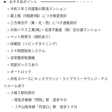
■ おすすめポイント ━━━━━━━━━━・・・・・
○ 令和３年２月建築の築浅マンション
○ 最上階（9階建9階）につき眺望良好
○ 三方角住戸（東・北・西）につき通風良好
○ 大和ハウス工業(株) × 名鉄不動産（株）旧分譲マンション
○ ペット飼育可（規約あり）
○ 床暖房（リビングダイニング）
○ ２４時間換気システム
○ 浴室暖房乾燥機
○ 宅配ボックスあり
○ オートロック
○ 共有スペースにキッズラウンジ・ライブラリーラウンジ・ゲス
トルームあり
○ ３線３駅利用可
・阪急京都線「西院」駅 徒歩９分
・ＪＲ山陰本線「丹波口」駅 徒歩１４分