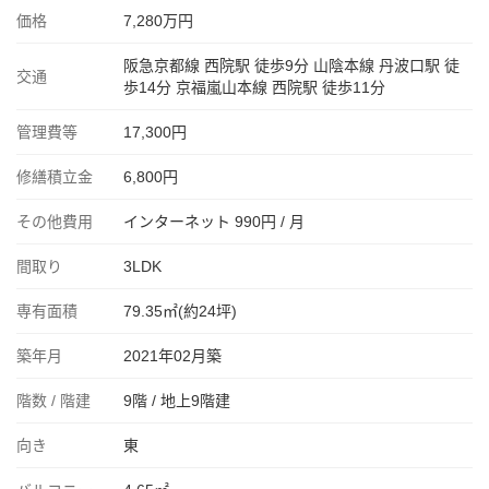
価格
7,280万円
阪急京都線 西院駅 徒歩9分 山陰本線 丹波口駅 徒
交通
歩14分 京福嵐山本線 西院駅 徒歩11分
管理費等
17,300円
修繕積立金
6,800円
その他費用
インターネット 990円 / 月
間取り
3LDK
専有面積
79.35㎡(約24坪)
築年月
2021年02月築
階数 / 階建
9階 / 地上9階建
向き
東