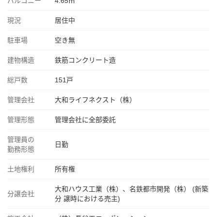
バルコニー
4.65㎡
現況
居住中
駐車場
空き無
建物構造
鉄筋コンクリート造
総戸数
151戸
管理会社
大和ライフネクスト（株）
管理形態
管理会社に全部委託
管理員の
日勤
勤務形態
土地権利
所有権
大和ハウス工業（株）、名鉄都市開発（株） (新築
分譲会社
分 譲時における売主)