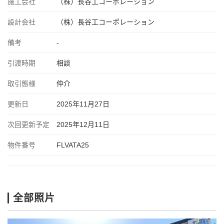
施工会社
（株）長谷工コーポレーション
設計会社
（株）長谷工コーポレーション
備考
-
引渡時期
相談
取引態様
仲介
更新日
2025年11月27日
次回更新予定
2025年12月11日
物件番号
FLVATA25
全部照片