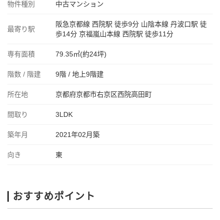
物件種別
中古マンション
阪急京都線 西院駅 徒歩9分 山陰本線 丹波口駅 徒
最寄り駅
歩14分 京福嵐山本線 西院駅 徒歩11分
専有面積
79.35㎡(約24坪)
階数 / 階建
9階 / 地上9階建
所在地
京都府京都市右京区西院高田町
間取り
3LDK
築年月
2021年02月築
向き
東
おすすめポイント