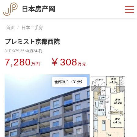
日本房产网
首页
日本二手房
プレミスト京都西院
3LDK/79.35㎡(約24坪)
7,280
￥308
万円
万元
全部照片（31张）