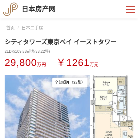
日本房产网
首页
日本二手房
シティタワーズ東京ベイ イーストタワー
2LDK/109.83㎡(約33.22坪)
29,800
￥1261
万円
万元
全部照片（32张）