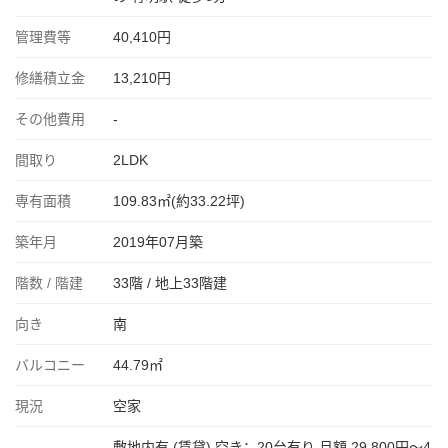
管理費等
40,410円
修繕積立金
13,210円
その他費用
-
間取り
2LDK
専有面積
109.83㎡(約33.22坪)
築年月
2019年07月築
階数 / 階建
33階 / 地上33階建
向き
南
バルコニー
44.79㎡
現況
空家
敷地内有 (賃貸) 空き：20台有り 月額 29,800円〜4