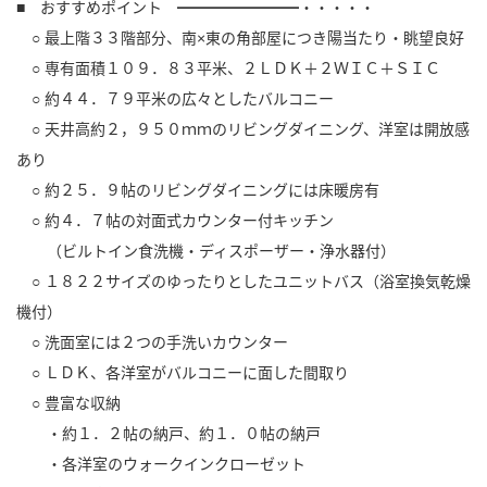
■ おすすめポイント ━━━━━━━━・・・・・
○ 最上階３３階部分、南×東の角部屋につき陽当たり・眺望良好
○ 専有面積１０９．８３平米、２ＬＤＫ＋２ＷＩＣ＋ＳＩＣ
○ 約４４．７９平米の広々としたバルコニー
○ 天井高約２，９５０ｍｍのリビングダイニング、洋室は開放感
あり
○ 約２５．９帖のリビングダイニングには床暖房有
○ 約４．７帖の対面式カウンター付キッチン
（ビルトイン食洗機・ディスポーザー・浄水器付）
○ １８２２サイズのゆったりとしたユニットバス（浴室換気乾燥
機付）
○ 洗面室には２つの手洗いカウンター
○ ＬＤＫ、各洋室がバルコニーに面した間取り
○ 豊富な収納
・約１．２帖の納戸、約１．０帖の納戸
・各洋室のウォークインクローゼット