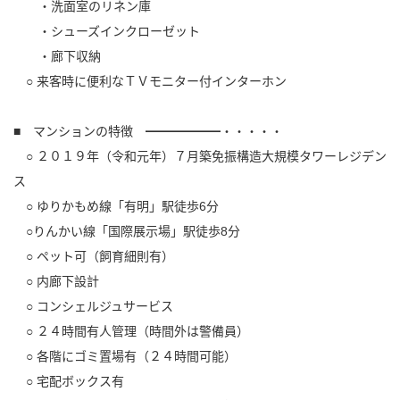
・洗面室のリネン庫
・シューズインクローゼット
・廊下収納
○ 来客時に便利なＴＶモニター付インターホン
■ マンションの特徴 ━━━━━━・・・・・
○ ２０１９年（令和元年）７月築免振構造大規模タワーレジデン
ス
○ ゆりかもめ線「有明」駅徒歩6分
○りんかい線「国際展示場」駅徒歩8分
○ ペット可（飼育細則有）
○ 内廊下設計
○ コンシェルジュサービス
○ ２４時間有人管理（時間外は警備員）
○ 各階にゴミ置場有（２４時間可能）
○ 宅配ボックス有