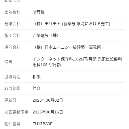
勤務形態
土地権利
所有権
分譲会社
（株）モリモト (新築分 譲時における売主)
施工会社
若築建設（株）
設計会社
（株）日本エーコン一級建築士事務所
インターネット保守料1,026円/月額 光配信設備利
備考
用料108円/月額
引渡時期
相談
取引態様
仲介
更新日
2025年06月02日
次回更新予定
2025年06月16日
物件番号
FU17BA0F