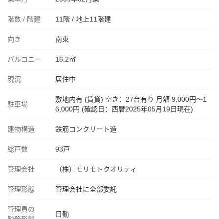
階数 / 階建
11階 / 地上11階建
向き
南東
バルコニー
16.2㎡
現況
居住中
敷地内有 (賃貸) 空き：27台有り 月額 9,000円〜1
駐車場
6,000円 (確認日：西暦2025年05月19日現在)
建物構造
鉄筋コンクリート造
総戸数
93戸
管理会社
（株）モリモトクオリティ
管理形態
管理会社に全部委託
管理員の
日勤