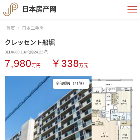
日本房产网
首页
日本二手房
クレッセント船堀
3LDK/80.13㎡(約24.23坪)
7,980
￥338
万円
万元
全部照片（21张）