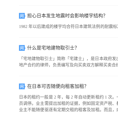
担心日本发生地震时会影响楼宇结构？
问
1982 年以后建成的楼宇均合符日本建筑法例的耐
什么是宅地建物取引士？
问
「宅地建物取引士」简称「宅建士」，是日本政府发
地产合约的律师，负责编写及向买卖双方解释买卖合
在日本可否随便向租客加租？
问
日本的租约一般是 2 年，每 2 年自动更新租约 1 次。一般可在更新租约时向租客 加租， 但租客有权拒絶交新租
员调停。业主需提出加租的证据，例如固定资产税、
业主不能随便驱逐有定期交租的租客及加租。而且，
译员等。