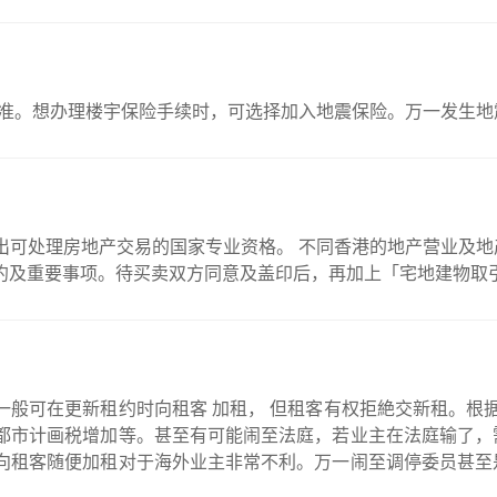
震标准。想办理楼宇保险手续时，可选择加入地震保险。万一发生
出可处理房地产交易的国家专业资格。 不同香港的地产营业及
约及重要事项。待买卖双方同意及盖印后，再加上「宅地建物取
。根据日本民事调停法 24 条之 2 款，届时可能由调停委
都市计画税增加等。甚至有可能闹至法庭，若业主在法庭输了，
向租客随便加租对于海外业主非常不利。万一闹至调停委员甚至