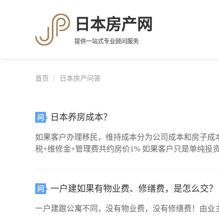
日本房产网
提供一站式专业顾问服务
首页
日本房产问答
日本养房成本？
问
如果客户办理移民，维持成本分为公司成本和房子成本，其中： 公司成本： 地址费+税费，每年在 5-8万元左右； 一户建固都税： 每年交房价的 
税+维修金+管理费共约房价
一户建如果有物业费、修缮费，是怎么交？
问
一户建跟公寓不同，没有物业费，没有修缮费！由业