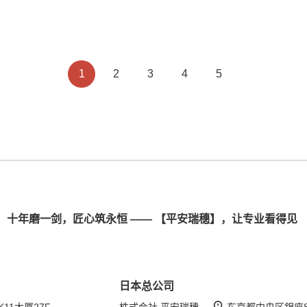
1
2
3
4
5
十年磨一剑，匠心筑永恒 —— 【平安瑞穗】，让专业看得见
日本总公司