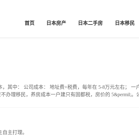
首页
日本房产
日本二手房
日本移民
5&permil;；公寓：固都
1% 如果客户只是单纯投资不办理移民，养房成本一户建只有固都税，房价的 5&pe
主自主打理。