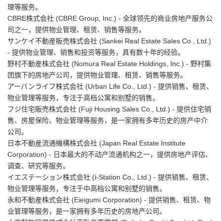
理等服务。
CBRE株式会社 (CBRE Group, Inc.) - 全球领先的商业房地产服务公
司之一，提供物业管理、租赁、销售等服务。
サンケイ不動産販売株式会社 (Sankei Real Estate Sales Co., Ltd.)
- 提供物业管理、销售和投资等服务，具有数十年的经验。
野村不動産株式会社 (Nomura Real Estate Holdings, Inc.) - 野村集
团旗下的房地产公司，提供物业管理、租赁、销售等服务。
アーバンライフ株式会社 (Urban Life Co., Ltd.) - 提供销售、租赁、
物业管理等服务，专注于高档公寓和别墅的销售。
フジ住宅販売株式会社 (Fuji Housing Sales Co., Ltd.) - 提供住宅销
售、房屋保险、物业管理等服务，是一家拥有多年历史的房产中介
公司。
日本不動産流通機構株式会社 (Japan Real Estate Institute
Corporation) - 日本最大的不动产流通机构之一，提供房地产评估、
调查、研究等服务。
イエステーション株式会社 (i-Station Co., Ltd.) - 提供销售、租赁、
物业管理等服务，专注于中高档公寓和别墅的销售。
永和不動産株式会社 (Eieigumi Corporation) - 提供销售、租赁、物
业管理等服务，是一家拥有多年历史的房地产公司。